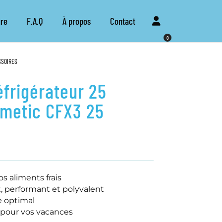
re
F.A.Q
À propos
Contact
0
SSOIRES
éfrigérateur 25
ometic CFX3 25
s aliments frais
 performant et polyvalent
 optimal
 pour vos vacances