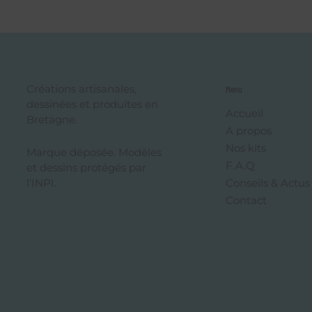
Créations artisanales,
Menu
dessinées et produites en
Accueil
Bretagne.
A propos
Nos kits
Marque déposée. Modèles
F.A.Q
et dessins protégés par
l'INPI.
Conseils & Actus
Contact