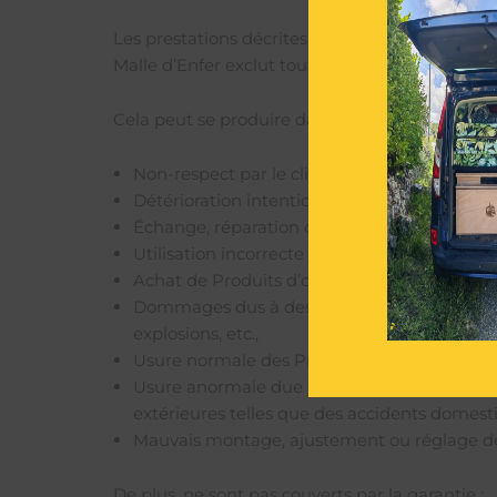
Les prestations décrites à l’article 1 ne sont 
Malle d’Enfer exclut toute prestation si la défa
Cela peut se produire dans les cas suivants :
Non-respect par le client des instructions de
Détérioration intentionnelle des Produits par 
Échange, réparation ou modification des Pro
Utilisation incorrecte des Produits, négligence
Achat de Produits d’occasion,
Dommages dus à des actes de vandalisme, à 
explosions, etc.,
Usure normale des Produits due à l’expositio
Usure anormale due à l’utilisation de produit
extérieures telles que des accidents domesti
Mauvais montage, ajustement ou réglage de
De plus, ne sont pas couverts par la garantie :