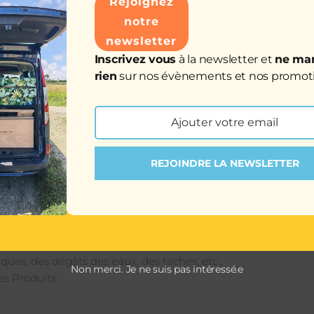
Rejoignez
notre
accordées que si les Produits de Ma Malle d’Enfer sont utilisé
newsletter
illance ne peut être attribuée qu’à ses propres Produits.
Inscrivez vous
à la newsletter et
ne ma
rien
sur nos évènements et nos promoti
 montage, d’utilisation et d’entretien,
Ajouter votre email
le client ou tout autre utilisateur,
Email
duits par des personnes non autorisées par Ma Malle d’Enfer
 lors de l’installation, de l’utilisation, de l’entretien, du st
REJOINDRE LA NEWSLETTER
des influences externes ou à des événements de force majeu
n à la lumière,
s d’entretien inappropriés, à la transpiration corporelle ou à 
ques, des dégâts des eaux, des taches, etc.,
Non merci. Je ne suis pas intéressé.e
s Produits.