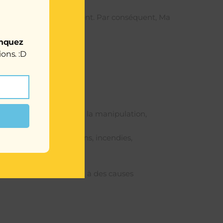
s et manipulés correctement. Par conséquent, Ma
nquez
ons. :D
,
ockage, du transport ou de la manipulation,
re tels que inondations, incendies,
l’action de la séborrhée, à des causes