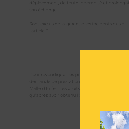
déplacement, de toute indemnité et prolongatio
son échange.
Sont exclus de la garantie les incidents dus à u
l’article 3.
Pour revendiquer les prestations mentionnées à l’
demande de prestations doit être accompagnée du
Malle d’Enfer. Les droits doivent être réclamés 
qu’après avoir obtenu l’autorisation écrite pré