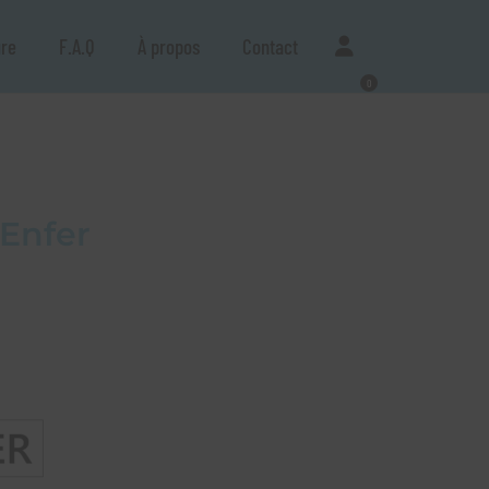
re
F.A.Q
À propos
Contact
0
’Enfer