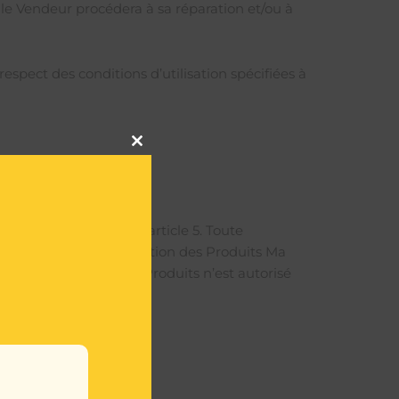
le Vendeur procédera à sa réparation et/ou à
espect des conditions d’utilisation spécifiées à
Close
this
module
l’adresse indiquée à l’article 5. Toute
 et de la date d’acquisition des Produits Ma
illance. Le renvoi des Produits n’est autorisé
s