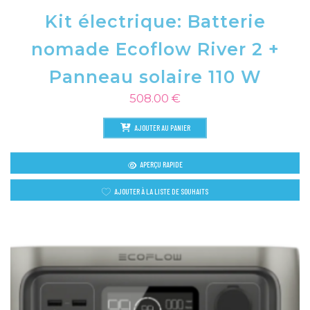
Kit électrique: Batterie
nomade Ecoflow River 2 +
Panneau solaire 110 W
508.00
€
AJOUTER AU PANIER
APERÇU RAPIDE
AJOUTER À LA LISTE DE SOUHAITS