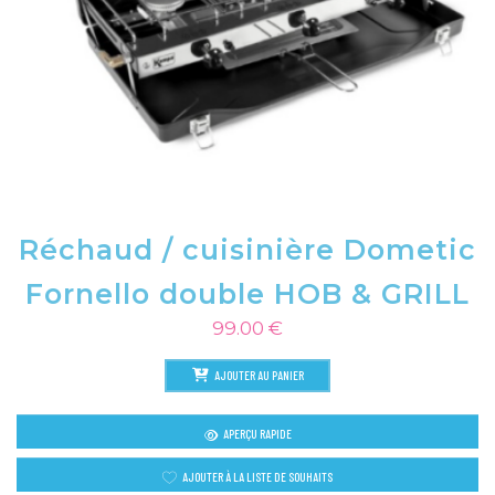
Réchaud / cuisinière Dometic
Fornello double HOB & GRILL
99.00
€
AJOUTER AU PANIER
APERÇU RAPIDE
AJOUTER À LA LISTE DE SOUHAITS