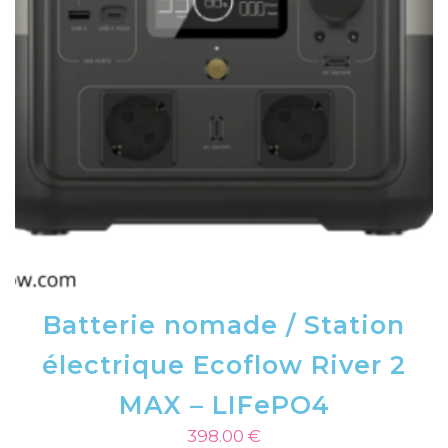
Batterie nomade / Station
électrique Ecoflow River 2
MAX – LIFePO4
398.00
€